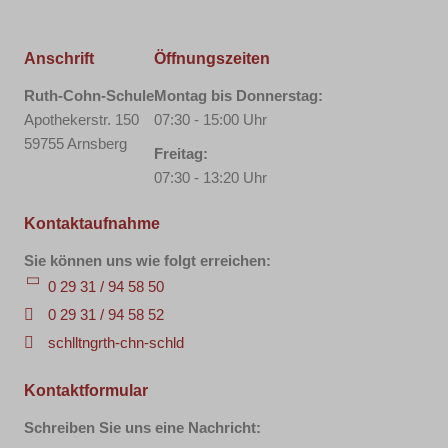
Anschrift
Öffnungszeiten
Ruth-Cohn-Schule
Montag bis Donnerstag:
Apothekerstr. 150
07:30 - 15:00 Uhr
59755 Arnsberg
Freitag:
07:30 - 13:20 Uhr
Kontaktaufnahme
Sie können uns wie folgt erreichen:
0 29 31 / 94 58 50
0 29 31 / 94 58 52
sch
ll
t
ng
r
th-c
hn-sch
l
d
Kontaktformular
Schreiben Sie uns eine Nachricht: