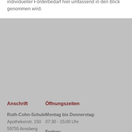
individueller Förderbedarf hier umfassend in den Blick
genommen wird.
Anschrift
Öffnungszeiten
Ruth-Cohn-Schule
Montag bis Donnerstag:
Apothekerstr. 150
07:30 - 15:00 Uhr
59755 Arnsberg
Freitag: