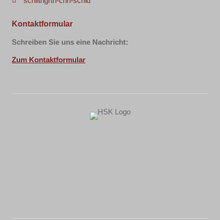
sch
ll
t
ng
r
th-c
hn-sch
l
d
Kontaktformular
Schreiben Sie uns eine Nachricht:
Zum Kontaktformular