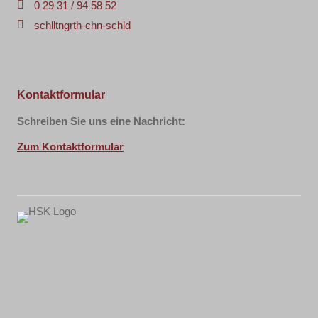
0 29 31 / 94 58 52
sch
ll
t
ng
r
th-c
hn-sch
l
d
Kontaktformular
Schreiben Sie uns eine Nachricht:
Zum Kontaktformular